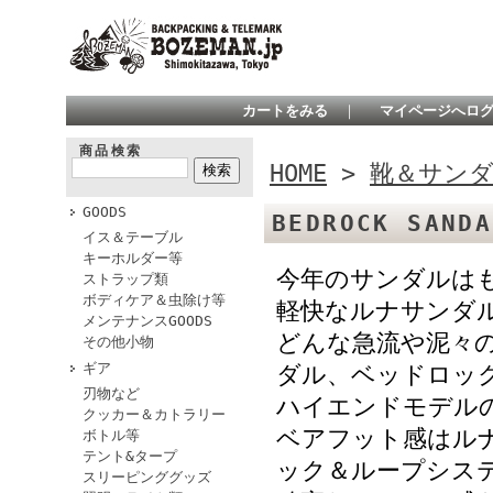
カートをみる
｜
マイページへロ
商品検索
HOME
>
靴＆サン
GOODS
BEDROCK SAND
イス＆テーブル
キーホルダー等
今年のサンダルは
ストラップ類
ボディケア＆虫除け等
軽快なルナサンダ
メンテナンスGOODS
どんな急流や泥々
その他小物
ギア
ダル、ベッドロッ
刃物など
ハイエンドモデル
クッカー＆カトラリー
ベアフット感はル
ボトル等
テント&タープ
ック＆ループシス
スリーピンググッズ