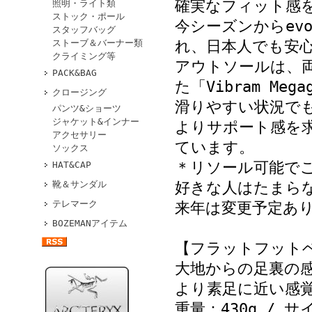
確実なフィット感
照明・ライト類
ストック・ポール
今シーズンからev
スタッフバッグ
ストーブ＆バーナー類
れ、日本人でも安
クライミング等
アウトソールは、
PACK&BAG
た「Vibram Me
クロージング
滑りやすい状況で
パンツ&ショーツ
ジャケット&インナー
よりサポート感を
アクセサリー
ています。
ソックス
＊リソール可能で
HAT&CAP
靴＆サンダル
好きな人はたまら
テレマーク
来年は変更予定あ
BOZEMANアイテム
【フラットフット
大地からの足裏の
より素足に近い感
重量：430g / サ