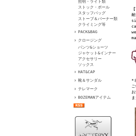
照明・ライト類
ストック・ポール
【
スタッフバッグ
耐
ストーブ＆バーナー類
s
クライミング等
c
PACK&BAG
w
m
クロージング
パンツ&ショーツ
ジャケット&インナー
アクセサリー
ソックス
HAT&CAP
*
靴＆サンダル
ご
テレマーク
お
BOZEMANアイテム
ま