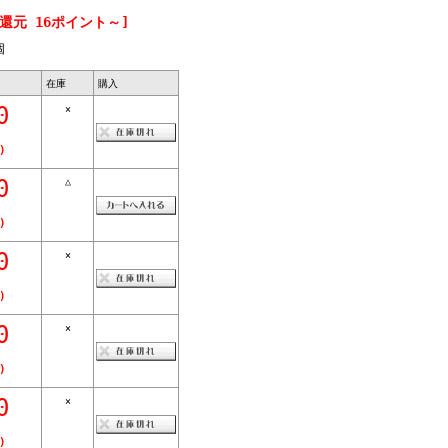
還元 16ポイント～]
個
在庫
購入
0
×
)
0
△
)
0
×
)
0
×
)
0
×
)