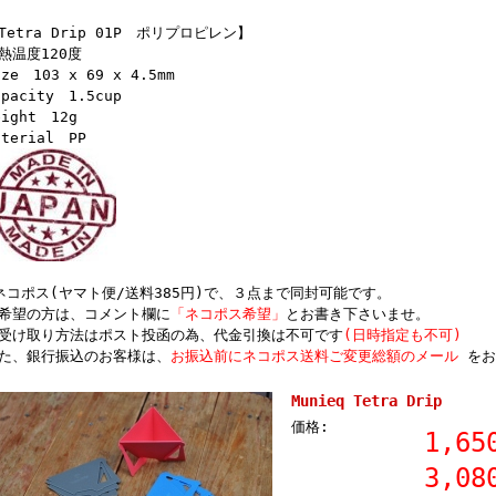
Tetra Drip 01P ポリプロピレン】
熱温度120度
ize 103 x 69 x 4.5mm
apacity 1.5cup
eight 12g
aterial PP
ネコポス(ヤマト便/送料385円)で、３点まで同封可能です。
希望の方は、コメント欄に
「ネコポス希望」
とお書き下さいませ。
受け取り方法はポスト投函の為、代金引換は不可です
(日時指定も不可)
た、銀行振込のお客様は、
お振込前にネコポス送料ご変更総額のメール
をお
Munieq Tetra Drip
価格:
1,65
3,08