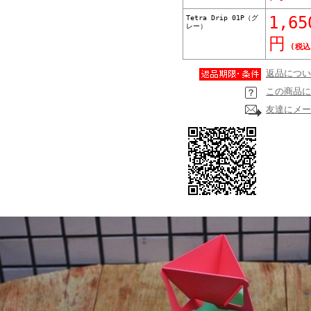
Tetra Drip 01P（グ
1,65
レー）
円
(税込
返品につい
この商品に
友達にメー