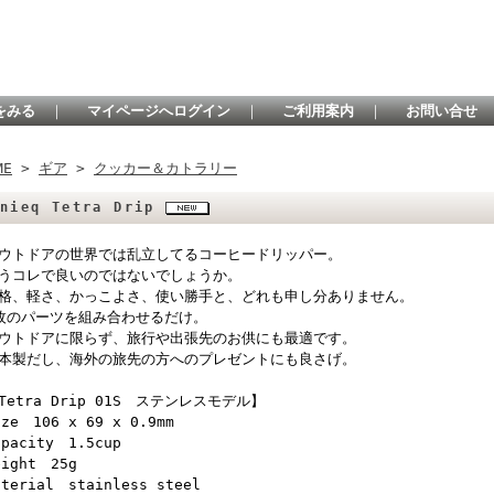
をみる
｜
マイページへログイン
｜
ご利用案内
｜
お問い合せ
ME
>
ギア
>
クッカー＆カトラリー
unieq Tetra Drip
ウトドアの世界では乱立してるコーヒードリッパー。
うコレで良いのではないでしょうか。
格、軽さ、かっこよさ、使い勝手と、どれも申し分ありません。
枚のパーツを組み合わせるだけ。
ウトドアに限らず、旅行や出張先のお供にも最適です。
本製だし、海外の旅先の方へのプレゼントにも良さげ。
Tetra Drip 01S ステンレスモデル】
ize 106 x 69 x 0.9mm
apacity 1.5cup
eight 25g
aterial stainless steel