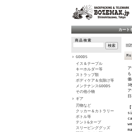
カート
商品検索
HO
M
GOODS
イス＆テーブル
ア
キーホルダー等
も
ストラップ類
価
ボディケア＆虫除け等
3
メンテナンスGOODS
ア
その他小物
日
ギア
刃物など
【
クッカー＆カトラリー
s
ボトル等
c
テント&タープ
w
スリーピンググッズ
m