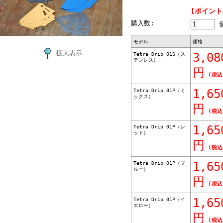
[ポイント
購入数:
モデル
価格
拡大表示
Tetra Drip 01S（ス
3,08
テンレス）
円
(税込
Tetra Drip 01P（ミ
1,65
ックス）
円
(税込
Tetra Drip 01P（レ
1,65
ッド）
円
(税込
Tetra Drip 01P（ブ
1,65
ルー）
円
(税込
Tetra Drip 01P（イ
1,65
エロー）
円
(税込