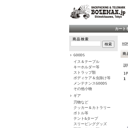
カート
商品検索
HO
商
GOODS
イス＆テーブル
説
キーホルダー等
ストラップ類
1
ボディケア＆虫除け等
1
メンテナンスGOODS
その他小物
ギア
刃物など
クッカー＆カトラリー
ボトル等
テント&タープ
スリーピンググッズ