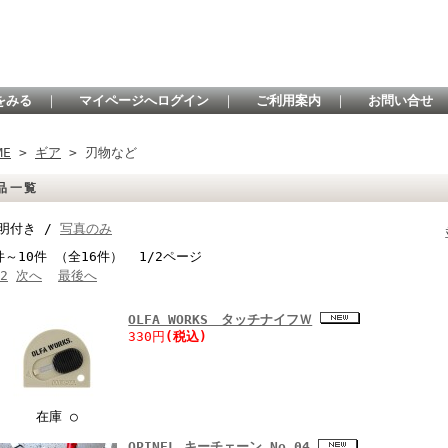
をみる
｜
マイページへログイン
｜
ご利用案内
｜
お問い合せ
ME
>
ギア
> 刃物など
品一覧
明付き /
写真のみ
件～10件 （全16件） 1/2ページ
2
次へ
最後へ
OLFA WORKS タッチナイフＷ
330円
(税込)
在庫 ○
OPINEL キーチェーン No.04