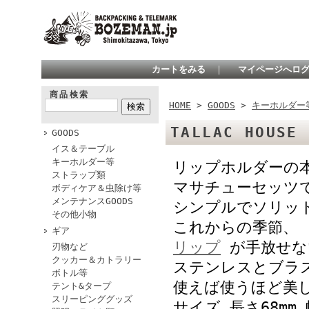
カートをみる
｜
マイページへロ
商品検索
HOME
>
GOODS
>
キーホルダー
TALLAC HOUSE
GOODS
イス＆テーブル
キーホルダー等
リップホルダーの
ストラップ類
マサチューセッツ
ボディケア＆虫除け等
メンテナンスGOODS
シンプルでソリッ
その他小物
これからの季節、
ギア
リップ
が手放せな
刃物など
クッカー＆カトラリー
ステンレスとブラ
ボトル等
使えば使うほど美
テント&タープ
スリーピンググッズ
サイズ 長さ68mm 