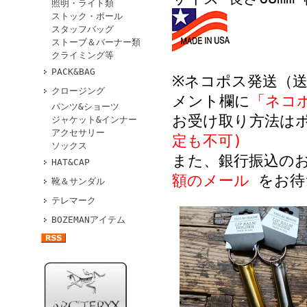
照明・ライト類
ストック・ポール
スタッフバッグ
ストーブ＆バーナー類
クライミング等
PACK&BAG
※ネコポス発送（送
クロージング
メント欄に
「ネコ
パンツ&ショーツ
お受け取り方法は
ジャケット&インナー
アクセサリー
定も不可)
ソックス
また、銀行振込の
HAT&CAP
額のメール
をお待
靴＆サンダル
テレマーク
BOZEMANアイテム