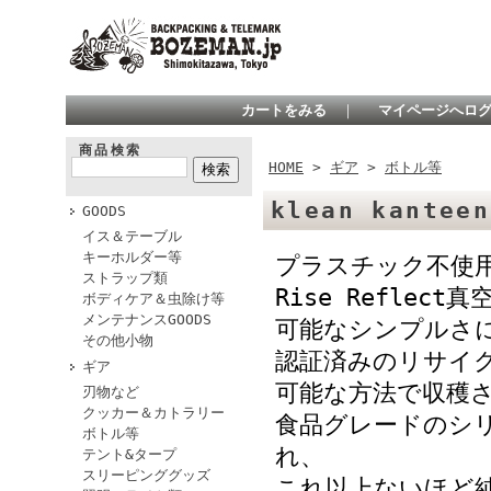
カートをみる
｜
マイページへロ
商品検索
HOME
>
ギア
>
ボトル等
klean kantee
GOODS
イス＆テーブル
キーホルダー等
プラスチック不使
ストラップ類
Rise Refle
ボディケア＆虫除け等
メンテナンスGOODS
可能なシンプルさ
その他小物
認証済みのリサイク
ギア
可能な方法で収穫
刃物など
クッカー＆カトラリー
食品グレードのシ
ボトル等
れ、
テント&タープ
スリーピンググッズ
これ以上ないほど