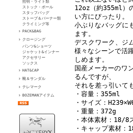
照明・ライト類
12oz（約355
ストック・ポール
スタッフバッグ
い方にぴったり。
ストーブ＆バーナー類
小ぶりなバッグに
クライミング等
PACK&BAG
ます。
クロージング
デスクワーク、ジ
パンツ&ショーツ
様々なシーンで活
ジャケット&インナー
アクセサリー
しめます。
ソックス
国産メーカーのワ
HAT&CAP
るんですが、
靴＆サンダル
それを差っ引いて
テレマーク
・容量：355ml
BOZEMANアイテム
・サイズ：H239×W
・重量：372g
・本体素材：18/
・キャップ素材：1