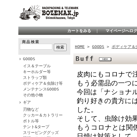
カートをみる
｜
マイページへロ
商品検索
HOME
>
GOODS
>
ボディケア＆
Buff
GOODS
イス＆テーブル
キーホルダー等
皮肉にもコロナで注
ストラップ類
もう必需品の一つ
ボディケア＆虫除け等
メンテナンスGOODS
今回は「ナショナ
その他小物
釣り好きの貴方に
ギア
した。
刃物など
クッカー＆カトラリー
そして、虫除け効
ボトル等
もうコロナとは関
テント&タープ
スリーピンググッズ
日焼け対策として