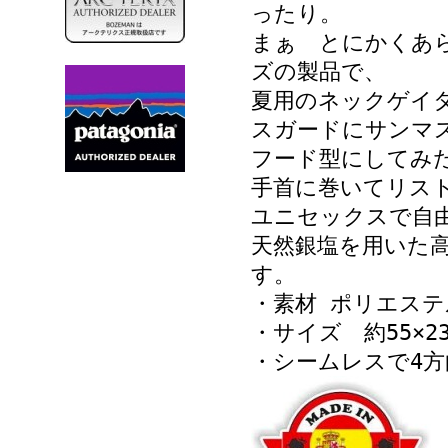
ったり。
まぁ とにかくあ
ズの製品で、
夏用のネックゲイ
スガードにサンマ
フード型にしてみ
手首に巻いてリス
ユニセックスで自
天然銀塩を用いた
す。
・素材 ポリエステル
・サイズ 約55×23
・シームレスで4方