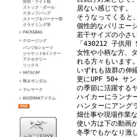
照明・ライト類
居ない感じです。
ストック・ポール
スタッフバッグ
そうなってくると
ストーブ＆バーナー類
個性的なバリエー
クライミング等
PACK&BAG
若干サイズの小さい子
クロージング
「430212 子供用 S
パンツ&ショーツ
女性や小柄な方、
ジャケット&インナー
アクセサリー
れる方々もいます
ソックス
いずれも抜群の伸
HAT&CAP
更にUPF 50+
靴＆サンダル
の季節に活躍する
テレマーク
ハイカーにランナ
BOZEMANアイテム
ハンターにアング
畑仕事や現場作業
使い方は下の動画
冬季でもかなり激