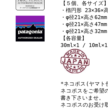
【５個、各サイズ
・楕円形 23×36×高
・φ径21×高さ62mm
・φ径21×高さ47mm
・φ径21×高さ32mm
【各容量】
30ml×1 / 10ml×1
*ネコポス(ヤマト
ネコポスをご希望
書き下さいませ。
ネコポスのお受け