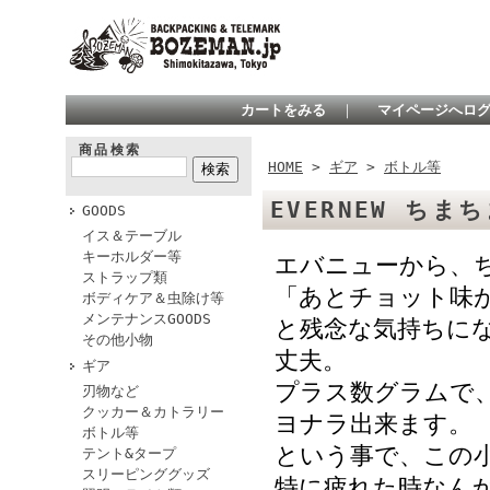
カートをみる
｜
マイページへロ
商品検索
HOME
>
ギア
>
ボトル等
EVERNEW ちま
GOODS
イス＆テーブル
キーホルダー等
エバニューから、
ストラップ類
「あとチョット味
ボディケア＆虫除け等
メンテナンスGOODS
と残念な気持ちに
その他小物
丈夫。
ギア
プラス数グラムで
刃物など
クッカー＆カトラリー
ヨナラ出来ます。
ボトル等
という事で、この
テント&タープ
スリーピンググッズ
特に疲れた時なん