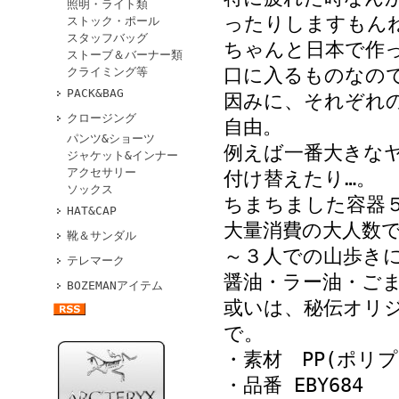
照明・ライト類
ったりしますもん
ストック・ポール
スタッフバッグ
ちゃんと日本で作
ストーブ＆バーナー類
口に入るものなの
クライミング等
PACK&BAG
因みに、それぞれ
クロージング
自由。
パンツ&ショーツ
例えば一番大きな
ジャケット&インナー
アクセサリー
付け替えたり…。
ソックス
ちまちました容器
HAT&CAP
大量消費の大人数
靴＆サンダル
～３人での山歩き
テレマーク
醤油・ラー油・ご
BOZEMANアイテム
或いは、秘伝オリジ
で。
・素材 PP(ポリ
・品番 EBY684