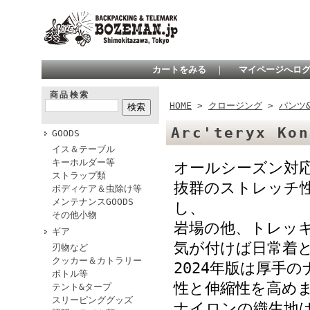
カートをみる
｜
マイページへロ
商品検索
HOME
>
クロージング
>
パンツ
Arc'teryx Ko
GOODS
イス＆テーブル
キーホルダー等
オールシーズン対
ストラップ類
抜群のストレッチ
ボディケア＆虫除け等
メンテナンスGOODS
し、
その他小物
岩場の他、トレッ
ギア
気が付けば日常着
刃物など
クッカー＆カトラリー
2024年版は厚手
ボトル等
性と伸縮性を高め
テント&タープ
スリーピンググッズ
ナイロンの織生地