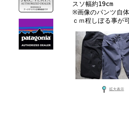
スソ幅約19cm
※画像のパンツ自
ｃｍ程しぼる事が
拡大表示