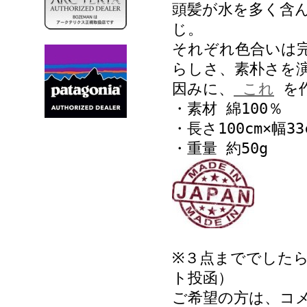
頭髪が水を多く含
じ。
それぞれ色合いは
らしさ、素朴さを
因みに、
これ
を作
・素材 綿100％
・長さ100cm×幅3
・重量 約50g
※３点まででしたら
ト投函）
ご希望の方は、コ