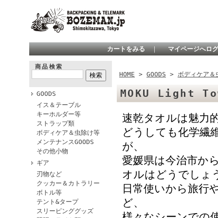
カートをみる
｜
マイページへロ
商品検索
HOME
>
GOODS
>
ボディケア＆
MOKU Light T
GOODS
イス＆テーブル
キーホルダー等
速乾タオルは魅力
ストラップ類
どうしても化学繊
ボディケア＆虫除け等
メンテナンスGOODS
が、
その他小物
愛媛県は今治市か
ギア
オルはどうでしょ
刃物など
クッカー＆カトラリー
日常使いから旅行
ボトル等
ど、
テント&タープ
スリーピンググッズ
様々なシーンでの