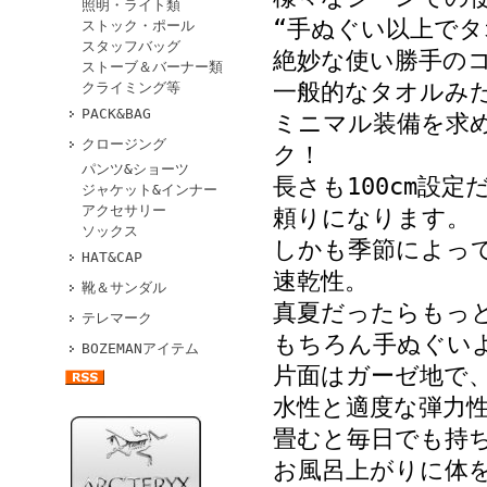
照明・ライト類
“手ぬぐい以上でタ
ストック・ポール
スタッフバッグ
絶妙な使い勝手の
ストーブ＆バーナー類
一般的なタオルみ
クライミング等
PACK&BAG
ミニマル装備を求
クロージング
ク！
パンツ&ショーツ
長さも100cm設
ジャケット&インナー
アクセサリー
頼りになります。
ソックス
しかも季節によっ
HAT&CAP
速乾性。
靴＆サンダル
真夏だったらもっ
テレマーク
もちろん手ぬぐい
BOZEMANアイテム
片面はガーゼ地で
水性と適度な弾力
畳むと毎日でも持
お風呂上がりに体