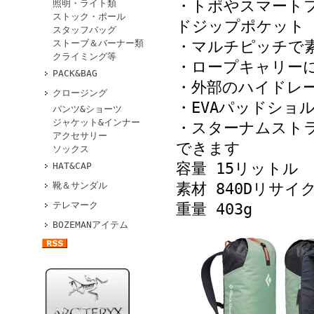
・トポやスマート
照明・ライト類
ストック・ポール
ドジップポケット
スタッフバッグ
ストーブ＆バーナー類
・マルチピッチで
クライミング等
・ロープキャリー
PACK&BAG
・外部のハイドレ
クロージング
・EVAパッドショ
パンツ&ショーツ
ジャケット&インナー
・スターナムスト
アクセサリー
できます
ソックス
容量 15リットル
HAT&CAP
靴＆サンダル
素材 840Dリサイ
テレマーク
重量 403g
BOZEMANアイテム