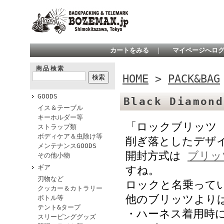
カートをみる
｜
マイページへロ
商品検索
HOME
>
PACK&BAG
GOODS
Black Diamon
イス＆テーブル
キーホルダー等
「ロックブリッツ 
ストラップ類
ボディケア＆虫除け等
削ぎ落としたデザ
メンテナンスGOODS
開封方式は
ブリッ
その他小物
ギア
すね。
刃物など
ロックと名乗って
クッカー＆カトラリー
他のブリッツより
ボトル等
テント&タープ
・ハーネス着用時
スリーピンググッズ