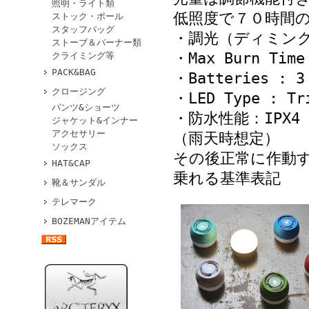
照明・ライト類
低照度で７０時間
ストック・ポール
スタッフバッグ
・調光（ディミン
ストーブ＆バーナー類
・Max Burn Time
クライミング等
PACK&BAG
・Batteries :
クロージング
・LED Type : Tr
パンツ&ショーツ
・防水性能：IP
ジャケット&インナー
アクセサリー
（雨天時想定）
ソックス
その後正常に作動
HAT&CAP
乗れる基準表記
靴＆サンダル
テレマーク
BOZEMANアイテム