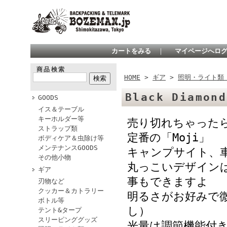
カートをみる
｜
マイページへロ
商品検索
HOME
>
ギア
>
照明・ライト
Black Diamon
GOODS
イス＆テーブル
キーホルダー等
売り切れちゃった
ストラップ類
定番の「Moji」
ボディケア＆虫除け等
メンテナンスGOODS
キャンプサイト、
その他小物
丸っこいデザイン
ギア
事もできますよ
刃物など
クッカー＆カトラリー
明るさがお好みで
ボトル等
し）
テント&タープ
スリーピンググッズ
光量は調節機能付