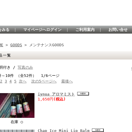
をみる
｜
マイページへログイン
｜
ご利用案内
｜
お問い合せ
ME
>
GOODS
> メンテナンスGOODS
品一覧
明付き /
写真のみ
件～10件 （全52件） 1/6ページ
2
3
4
5
次へ
次の5ページへ
最後へ
iynua アロマミスト
1,650円
(税込)
在庫 ○
Chap Ice Mini Lip Balm