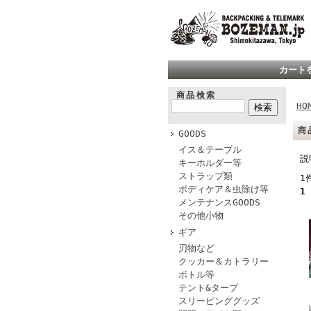
カート
商品検索
HO
商
GOODS
イス＆テーブル
説
キーホルダー等
ストラップ類
1
ボディケア＆虫除け等
1
メンテナンスGOODS
その他小物
ギア
刃物など
クッカー＆カトラリー
ボトル等
テント&タープ
スリーピンググッズ