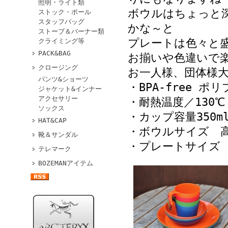
照明・ライト類
ボウルはちょっと
ストック・ポール
スタッフバッグ
かな～と
ストーブ＆バーナー類
プレートは色々と
クライミング等
PACK&BAG
お揃いや色違いで
クロージング
お一人様、団体様
パンツ&ショーツ
・BPA-free ポ
ジャケット&インナー
アクセサリー
・耐熱温度／130℃
ソックス
・カップ容量350ml 
HAT&CAP
・ボウルサイズ 高さ4
靴＆サンダル
・プレートサイズ 高さ
テレマーク
BOZEMANアイテム