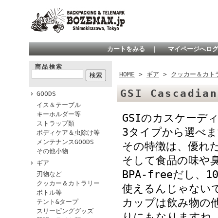
カートをみる
｜
マイページへロ
商品検索
HOME
>
ギア
>
クッカー＆カト
GSI Cascadian
GOODS
イス＆テーブル
キーホルダー等
GSIのカスケーデ
ストラップ類
3タイプから選べ
ボディケア＆虫除け等
メンテナンスGOODS
その特徴は、優れ
その他小物
そして食品の味や
ギア
BPA-freeだし
刃物など
クッカー＆カトラリー
使えるんじゃない
ボトル等
カップは飲み物の
テント&タープ
スリーピンググッズ
りにもなりますね