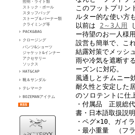
照明・ライト類
このフットプリン
ストック・ポール
スタッフバッグ
ルター的な使い方
ストーブ＆バーナー類
以前は
2～3人用
し
クライミング等
PACK&BAG
ー待望のお一人様
クロージング
設営も簡単で、こ
パンツ&ショーツ
結露対策でメッシ
ジャケット&インナー
アクセサリー
雨や冷気を遮断す
ソックス
ーズンに対応。
HAT&CAP
風通しとチムニー
靴＆サンダル
耐久性と安定した
テレマーク
のソロテントに仕
BOZEMANアイテム
・付属品 正規総
書・日本語取扱説
・ペグ×10、ガイラ
・最小重量 （フラ