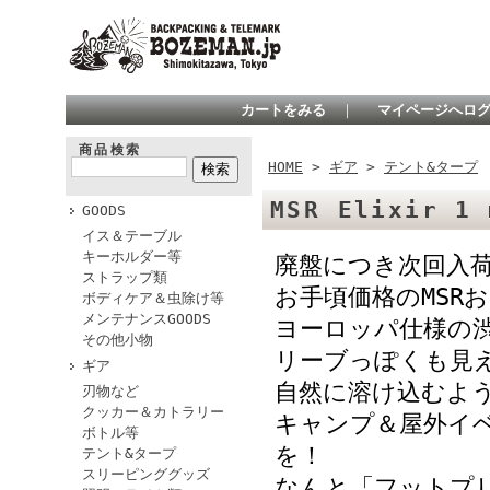
カートをみる
｜
マイページへロ
商品検索
HOME
>
ギア
>
テント&タープ
MSR Elixir 1
GOODS
イス＆テーブル
キーホルダー等
廃盤につき次回入
ストラップ類
お手頃価格のMSR
ボディケア＆虫除け等
メンテナンスGOODS
ヨーロッパ仕様の
その他小物
リーブっぽくも見
ギア
自然に溶け込むよ
刃物など
クッカー＆カトラリー
キャンプ＆屋外イ
ボトル等
を！
テント&タープ
スリーピンググッズ
なんと「フットプ