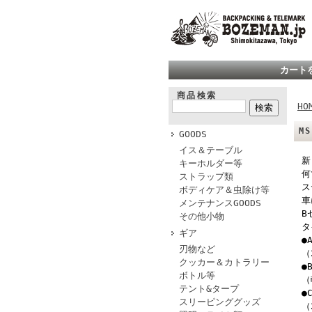
カート
商品検索
HO
M
GOODS
イス＆テーブル
新
キーホルダー等
何
ストラップ類
ス
ボディケア＆虫除け等
車
メンテナンスGOODS
B
その他小物
タ
ギア
●
刃物など
（
クッカー＆カトラリー
●
ボトル等
（
テント&タープ
●
スリーピンググッズ
（