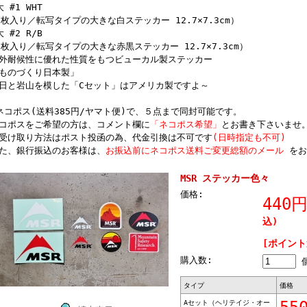
大 #1 WHT
1枚入り／転写タイプの大きな白ステッカー 12.7×7.3cm）
大 #2 R/B
1枚入り／転写タイプの大きな赤黒ステッカー 12.7×7.3cm）
外耐候性に優れた性質をもつビューカル製ステッカー
ものづくり日本製」
日と岩山を模した「Cセット」はアメリカ製ですよ～
ネコポス(送料385円/ヤマト便)で、５点まで同封可能です。
コポスをご希望の方は、コメント欄に
「ネコポス希望」
とお書き下さいませ
受け取り方法はポスト投函の為、代金引換は不可です
(日時指定も不可)
た、銀行振込のお客様は、
お振込前にネコポス送料ご変更総額のメール
をお
MSR ステッカー色々
価格:
440
込)
[ポイント
購入数:
タイプ
価格
Aセット（ヘリテイジ・オー