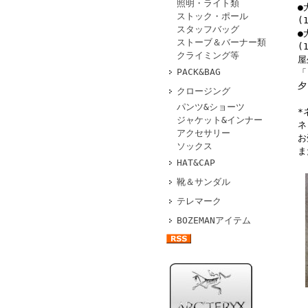
照明・ライト類
●
ストック・ポール
(
スタッフバッグ
●
ストーブ＆バーナー類
(
クライミング等
屋
PACK&BAG
「
夕
クロージング
パンツ&ショーツ
*
ジャケット&インナー
ネ
アクセサリー
お
ソックス
ま
HAT&CAP
靴＆サンダル
テレマーク
BOZEMANアイテム