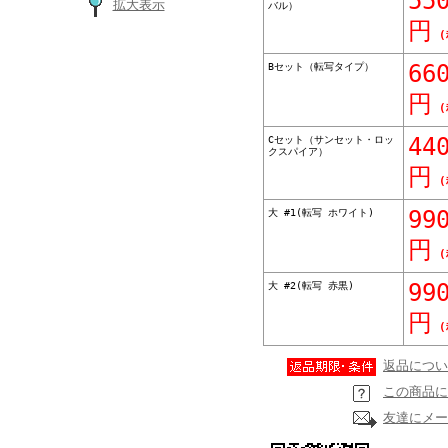
55
拡大表示
バル）
円
(
Bセット（転写タイプ）
66
円
(
Cセット（サンセット・ロッ
44
クスパイア）
円
(
大 #1(転写 ホワイト)
99
円
(
大 #2(転写 赤黒)
99
円
(
返品につい
この商品に
友達にメー