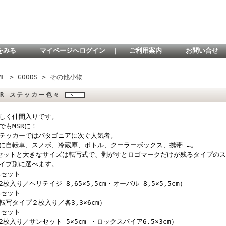
をみる
｜
マイページへログイン
｜
ご利用案内
｜
お問い合せ
ME
>
GOODS
>
その他小物
SR ステッカー色々
しく仲間入りです。
でもMSRに！
テッカーではパタゴニアに次ぐ人気者。
に自転車、スノボ、冷蔵庫、ボトル、クーラーボックス、携帯 …。
セットと大きなサイズは転写式で、剥がすとロゴマークだけが残るタイプの
イプ別に選べます。
Aセット
2枚入り／ヘリテイジ 8,65×5,5cm・オーバル 8,5×5,5cm）
Bセット
転写タイプ２枚入り／各3,3×6cm）
Cセット
2枚入り／サンセット 5×5cm ・ロックスパイア6.5×3cm）