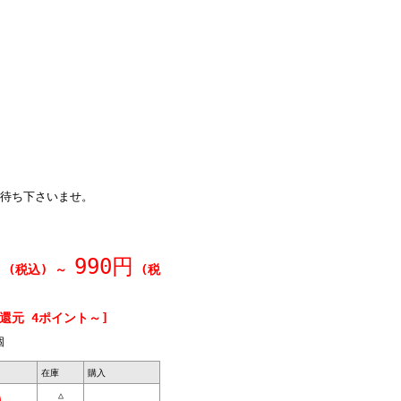
。
待ち下さいませ。
円
990円
(税込)
～
(税
還元 4ポイント～]
個
在庫
購入
△