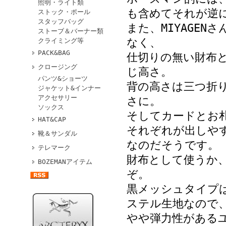
照明・ライト類
も含めてそれが逆
ストック・ポール
スタッフバッグ
また、MIYAGE
ストーブ＆バーナー類
なく、
クライミング等
PACK&BAG
仕切りの無い財布
クロージング
じ高さ。
パンツ&ショーツ
背の高さは三つ折
ジャケット&インナー
アクセサリー
さに。
ソックス
そしてカードとお
HAT&CAP
それぞれが出しや
靴＆サンダル
なのだそうです。
テレマーク
財布として使うか
BOZEMANアイテム
ぞ。
黒メッシュタイプ
ステル生地なので
やや弾力性がある