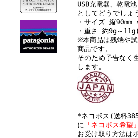
USB充電器、乾電
としてどうでしょ
・サイズ 縦90mm ×
・重さ 約9g～11
※本商品は残端や
商品です。
そのため予告なく
します。
*ネコポス(送料3
に
「ネコポス希望
お受け取り方法は