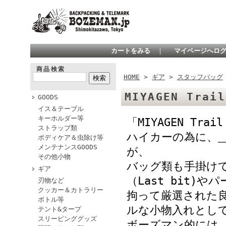
カートをみる
｜
マイページへロ
商品検索
HOME
>
ギア
>
スタッフバッグ
MIYAGEN Trail
GOODS
イス＆テーブル
キーホルダー等
「MIYAGEN Trai
ストラップ類
ハイカーの為に、
ボディケア＆虫除け等
メンテナンスGOODS
が、
その他小物
バッグ類も手掛け
ギア
（Last bit
刃物など
クッカー＆カトラリー
拘って厳選された
ボトル等
ルな小物入れとし
テント&タープ
スリーピンググッズ
ボーズマン的には