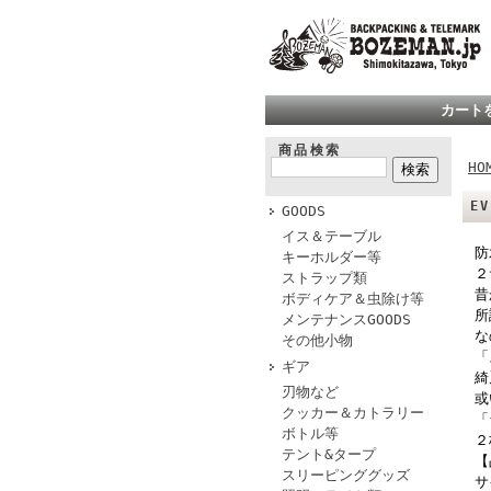
カート
商品検索
HO
E
GOODS
イス＆テーブル
防
キーホルダー等
２
ストラップ類
昔
ボディケア＆虫除け等
所
メンテナンスGOODS
な
その他小物
「
ギア
綺
刃物など
或
クッカー＆カトラリー
「
ボトル等
２
テント&タープ
【
スリーピンググッズ
サ