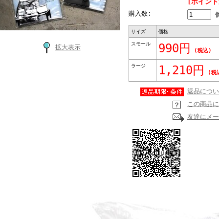
[ポイント
購入数:
サイズ
価格
スモール
990円
拡大表示
(税込)
ラージ
1,210円
(税
返品につい
この商品に
友達にメー