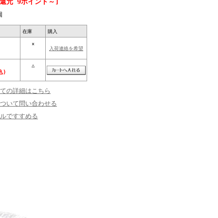
還元 9ポイント～]
個
在庫
購入
×
入荷連絡を希望
△
込)
ての詳細はこちら
ついて問い合わせる
ルですすめる