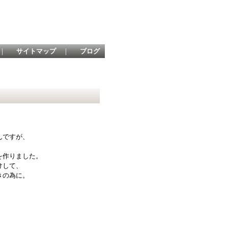
｜
サイトマップ
｜
ブログ
んですが、
を作りました。
けして、
きの為に。
、