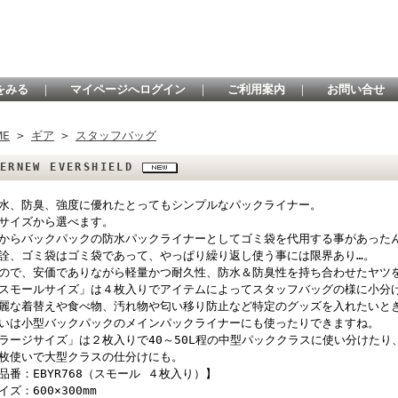
をみる
｜
マイページへログイン
｜
ご利用案内
｜
お問い合せ
ME
>
ギア
>
スタッフバッグ
VERNEW EVERSHIELD
水、防臭、強度に優れたとってもシンプルなパックライナー。
サイズから選べます。
からバックパックの防水パックライナーとしてゴミ袋を代用する事があった
詮、ゴミ袋はゴミ袋であって、やっぱり繰り返し使う事には限界あり…。
ので、安価でありながら軽量かつ耐久性、防水＆防臭性を持ち合わせたヤツ
スモールサイズ」は４枚入りでアイテムによってスタッフバッグの様に小分
麗な着替えや食べ物、汚れ物や匂い移り防止など特定のグッズを入れたいと
いは小型バックパックのメインパックライナーにも使ったりできますね。
ラージサイズ」は２枚入りで40～50L程の中型パッククラスに使い分けたり
枚使いで大型クラスの仕分けにも。
品番：EBYR768（スモール ４枚入り）】
イズ：600×300mm