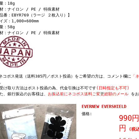
量：18g
材：ナイロン / PE / 特殊素材
品番：EBYR769（ラージ ２枚入り）】
イズ：1,000×600mm
量：58g
材：ナイロン / PE / 特殊素材
ネコポス発送（送料385円／ポスト投函）をご希望の方は、コメント欄に
「
。
受け取り方法はポスト投函の為、代金引換は不可です
(日時指定も不可)
た、銀行振込のお客様は、
お振込前にネコポス送料ご変更総額のメール
をお
EVERNEW EVERSHIELD
価格:
990
円
(税込