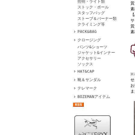
照明・ライト類
質
ストック・ポール
素
スタッフバッグ
【
ストーブ＆バーナー類
サ
クライミング等
質
PACK&BAG
素
クロージング
パンツ&ショーツ
ジャケット&インナー
アクセサリー
ソックス
HAT&CAP
※
せ
靴＆サンダル
お
テレマーク
ま
BOZEMANアイテム