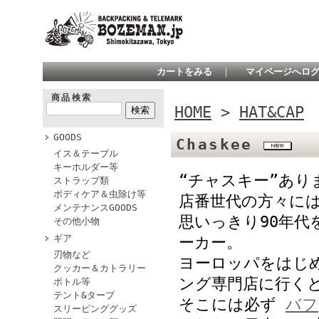
カートをみる
｜
マイページへロ
商品検索
HOME
>
HAT&CAP
GOODS
Chaskee
イス＆テーブル
キーホルダー等
“チャスキー”あり
ストラップ類
ボディケア＆虫除け等
店番世代の方々に
メンテナンスGOODS
思いっきり90年
その他小物
ギア
ーカー。
刃物など
ヨーロッパをはじ
クッカー＆カトラリー
ング専門店に行く
ボトル等
テント&タープ
そこには必ず
バフ
スリーピンググッズ