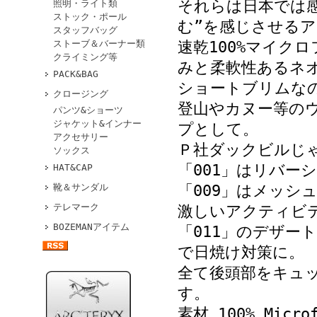
それらは日本では
照明・ライト類
ストック・ポール
む”を感じさせる
スタッフバッグ
ストーブ＆バーナー類
速乾100%マイク
クライミング等
みと柔軟性あるネ
PACK&BAG
ショートブリムな
クロージング
登山やカヌー等の
パンツ&ショーツ
ジャケット&インナー
プとして。
アクセサリー
Ｐ社ダックビルじ
ソックス
「001」はリバー
HAT&CAP
靴＆サンダル
「009」はメッシ
テレマーク
激しいアクティビ
BOZEMANアイテム
「011」のデザー
で日焼け対策に。
全て後頭部をキュ
す。
素材 100% Microf